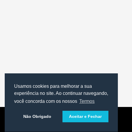
Usamos cookies para melhorar a sua
experiência no site. Ao continuar navegando,
você concorda com os nossos
Termos
Não Obrigado
Aceitar e Fechar
Copyright © 2019 - Todos os Direitos Reservados.